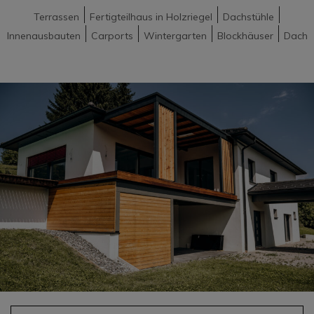
|
|
|
Terrassen
Fertigteilhaus in Holzriegel
Dachstühle
|
|
|
|
Innenausbauten
Carports
Wintergarten
Blockhäuser
Dach