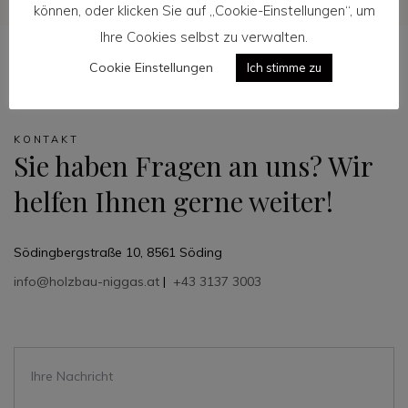
können, oder klicken Sie auf „Cookie-Einstellungen“, um
Ihre Cookies selbst zu verwalten.
Cookie Einstellungen
Ich stimme zu
KONTAKT
Sie haben Fragen an uns? Wir
helfen Ihnen gerne weiter!
Södingbergstraße 10, 8561 Söding
info@holzbau-niggas.at
|
+43 3137 3003